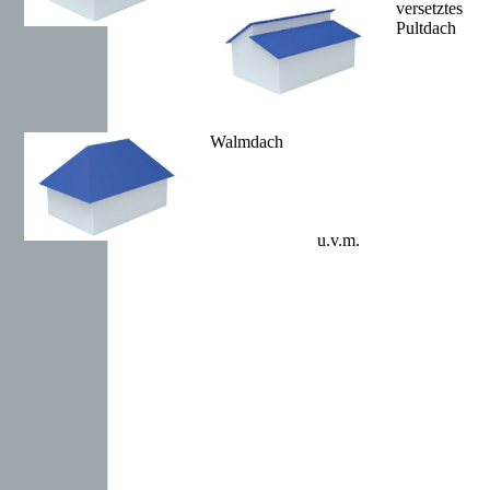
versetztes
Pultdach
Walmdach
u.v.m.