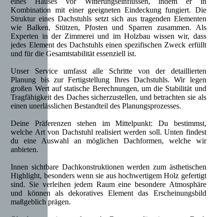
eines Hauses vor Witterungseinflüssen, indem er in
Kombination mit einer geeigneten Eindeckung fungiert. Die
Struktur eines Dachstuhls setzt sich aus tragenden Elementen
wie Balken, Stützen, Pfosten und Sparren zusammen. Als
Experten in der Zimmerei und im Holzbau wissen wir, dass
jedes Element des Dachstuhls einen spezifischen Zweck erfüllt
und für die Gesamtstabilität essenziell ist.
Unser Service umfasst alle Schritte von der detaillierten
Planung bis zur Fertigstellung Ihres Dachstuhls. Wir legen
großen Wert auf statische Berechnungen, um die Stabilität und
Tragfähigkeit des Daches sicherzustellen, und betrachten sie als
einen unerlässlichen Bestandteil des Planungsprozesses.
Deine Präferenzen stehen im Mittelpunkt: Du bestimmst,
welche Art von Dachstuhl realisiert werden soll. Unten findest
du eine Auswahl an möglichen Dachformen, welche wir
anbieten.
Innen sichtbare Dachkonstruktionen werden zum ästhetischen
Highlight, besonders wenn sie aus hochwertigem Holz gefertigt
sind. Sie verleihen jedem Raum eine besondere Atmosphäre
und können als dekoratives Element das Erscheinungsbild
maßgeblich prägen.