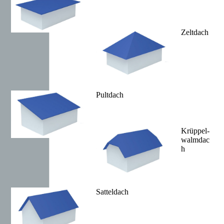
Zeltdach
Pultdach
Krüppel-
walmdac
h
Satteldach